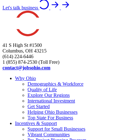
Let's talk business
41 S High St #1500
Columbus, OH 43215
(614) 224-6446
1 (855) 874-2530 (Toll Free)
contact@jobsohio.com
Why Ohio
Demographics & Workforce
Quality of Life
Explore Our Regions
International Investment
Get Started
Helping Ohio Businesses
Top State For Business
Incentives & Support
Support for Small Businesses
Vibrant Communities