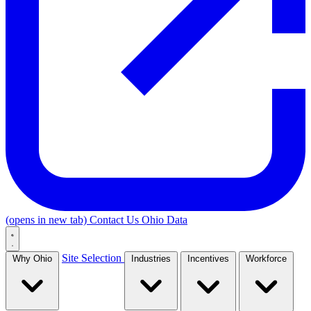
(opens in new tab)
Contact Us
Ohio Data
Site Selection
Why Ohio
Industries
Incentives
Workforce